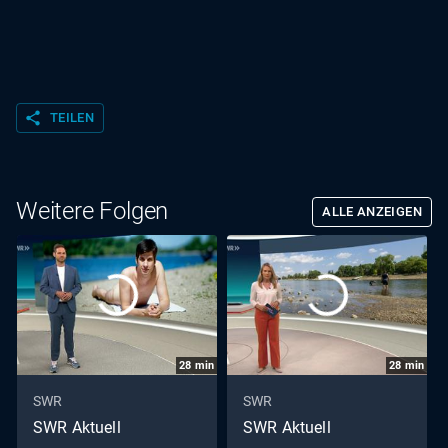
share
TEILEN
Weitere Folgen
ALLE ANZEIGEN
28
min
28
min
SWR
SWR
SWR Aktuell
SWR Aktuell