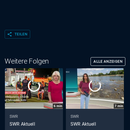
share
TEILEN
Weitere Folgen
ALLE ANZEIGEN
6
min
7
min
SWR
SWR
SWR Aktuell
SWR Aktuell