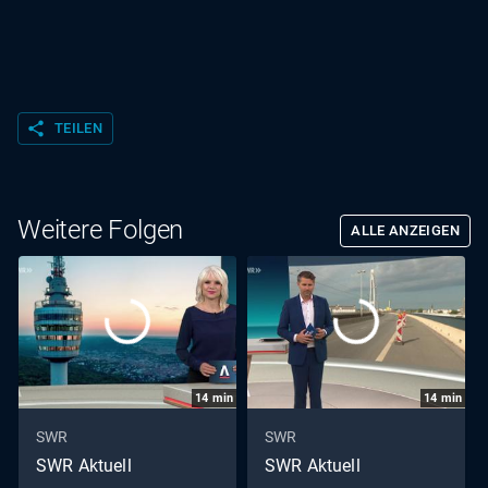
share
TEILEN
Weitere Folgen
ALLE ANZEIGEN
14
min
14
min
SWR
SWR
SWR Aktuell
SWR Aktuell