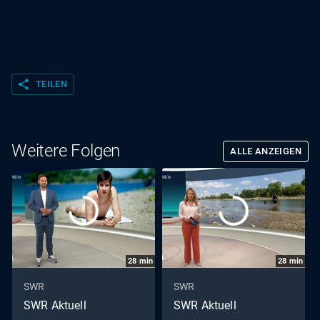
share
TEILEN
Weitere Folgen
ALLE ANZEIGEN
28
min
28
min
SWR
SWR
SWR Aktuell
SWR Aktuell