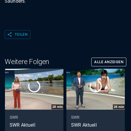
Saunders.
share
TEILEN
Weitere Folgen
ALLE ANZEIGEN
28
min
28
min
SWR
SWR
SWR Aktuell
SWR Aktuell