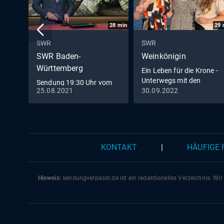
28
min
29
SWR
SWR
SWR Baden-
Weinkönigin
Württemberg
Ein Leben für die Krone -
Unterwegs mit den
Sendung 19:30 Uhr vom
Weinköniginnen
25.08.2021
30.09.2022
25.8.2021
KONTAKT
|
HÄUFIGE
Hinweis:
sendungverpasst.
de
ist ein redaktionelles Verzeichnis. Wir