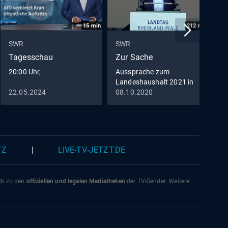
15
min
212
min
SWR
SWR
S
Tagesschau
Zur Sache
D
20:00 Uhr,
Aussprache zum
Landeshaushalt 2021 in
Rheinland-Pfalz
22.05.2024
08.10.2020
0
TZ
|
LIVE-TV-JETZT.DE
ich zu den
offiziellen und legalen Mediatheken
der TV-Sender. Weitere