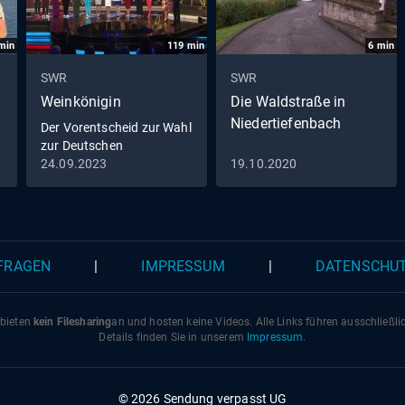
min
119
min
6
min
SWR
SWR
Weinkönigin
Die Waldstraße in
Niedertiefenbach
Der Vorentscheid zur Wahl
zur Deutschen
Weinkönigin 2023
24.09.2023
19.10.2020
 FRAGEN
|
IMPRESSUM
|
DATENSCHU
 bieten
kein Filesharing
an und hosten keine Videos. Alle Links führen ausschließl
Details finden Sie in unserem
Impressum
.
© 2026 Sendung verpasst UG