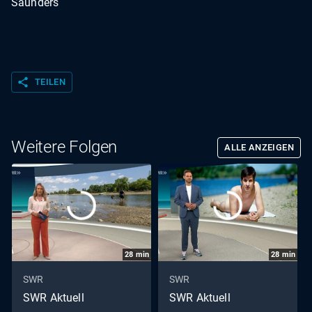
Saunders
share
TEILEN
Weitere Folgen
ALLE ANZEIGEN
28
min
28
min
SWR
SWR
SWR Aktuell
SWR Aktuell