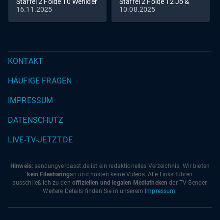
Staffel 2 Folge 10 Weniger
Staffel 2 Folge 12 Jo &
16.11.2025
10.08.2025
gestern mehr heute
Zohrah
KONTAKT
HÄUFIGE FRAGEN
IMPRESSUM
DATENSCHUTZ
LIVE-TV-JETZT.DE
Hinweis:
sendungverpasst.
de
ist ein redaktionelles Verzeichnis. Wir bieten
kein Filesharing
an und hosten keine Videos. Alle Links führen
ausschließlich zu den
offiziellen und legalen Mediatheken
der TV-Sender.
Weitere Details finden Sie in unserem
Impressum
.