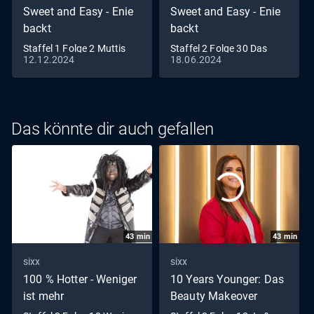
Sweet and Easy - Enie
Sweet and Easy - Enie
backt
backt
Staffel 1 Folge 2 Muttis
Staffel 2 Folge 30 Das
12.12.2024
18.06.2024
Kuchen reloaded
dicke Ende
Das könnte dir auch gefallen
43
min
43
min
sixx
sixx
100 % Hotter - Weniger
10 Years Younger: Das
ist mehr
Beauty Makeover