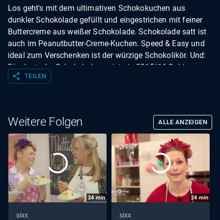
Los geht's mit dem ultimativen Schokokuchen aus
dunkler Schokolade gefüllt und eingestrichen mit feiner
Buttercreme aus weißer Schokolade. Schokolade satt ist
auch im Peanutbutter-Creme-Kuchen. Speed & Easy und
ideal zum Verschenken ist der würzige Schokolikör. Und:
Die deutsche Schokoladenmeisterin 2015/16 Sabine
share
TEILEN
Dubenkropp zeigt Enie ihren preisgekrönten Kuchen "7.
Himmel" aus Biskuit, Schokoladenmousse und Apfelgelee
in ihrer extra kreierten "Sweet & Easy"-Version.
Weitere Folgen
ALLE ANZEIGEN
24
min
24
min
sixx
sixx