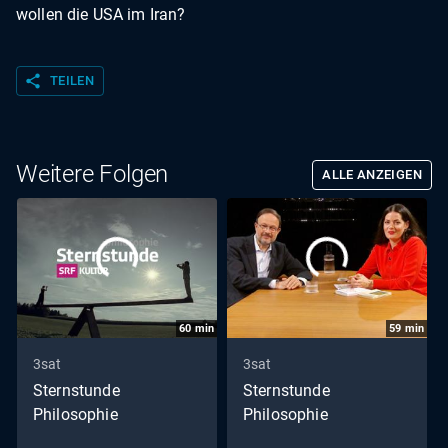
wollen die USA im Iran?
share
TEILEN
Weitere Folgen
ALLE ANZEIGEN
60
min
59
min
3sat
3sat
Sternstunde
Sternstunde
Philosophie
Philosophie