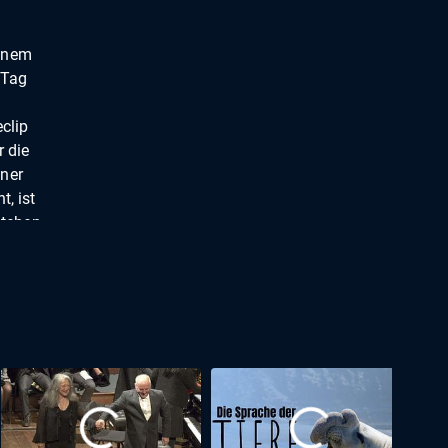
einem
 Tag
clip
r die
iner
t, ist
stehen,
stan
u