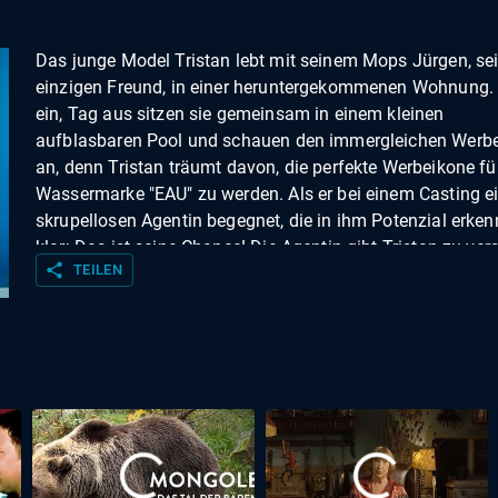
Das junge Model Tristan lebt mit seinem Mops Jürgen, s
einzigen Freund, in einer heruntergekommenen Wohnung.
ein, Tag aus sitzen sie gemeinsam in einem kleinen
aufblasbaren Pool und schauen den immergleichen Werbe
an, denn Tristan träumt davon, die perfekte Werbeikone fü
Wassermarke "EAU" zu werden. Als er bei einem Casting e
skrupellosen Agentin begegnet, die in ihm Potenzial erkenn
klar: Das ist seine Chance! Die Agentin gibt Tristan zu ver
share
TEILEN
dass nur ein Weg zum Erfolg führt: der Verlust jeglicher
Emotionen. Nur so kann er zur Spiegelfläche für die
Konsumentinnen werden, still und klar wie Wasser. Für Tri
ist kein Preis zu hoch, um sich seinen Traum vom Erfolg z
erfüllen.