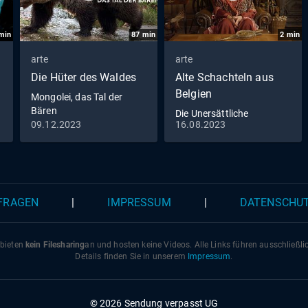
min
87
min
2
min
arte
arte
Die Hüter des Waldes
Alte Schachteln aus
Belgien
Mongolei, das Tal der
Bären
Die Unersättliche
09.12.2023
16.08.2023
 FRAGEN
|
IMPRESSUM
|
DATENSCHU
 bieten
kein Filesharing
an und hosten keine Videos. Alle Links führen ausschließl
Details finden Sie in unserem
Impressum
.
© 2026 Sendung verpasst UG