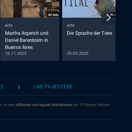
43
min
90
min
arte
arte
a
Martha Argerich und
Die Sprache der Tiere
M
Daniel Barenboim in
S
Buenos Aires
16.11.2025
29.05.2025
2
Sternstunden der Musik -
Dokufilm
TZ
|
LIVE-TV-JETZT.DE
ich zu den
offiziellen und legalen Mediatheken
der TV-Sender. Weitere