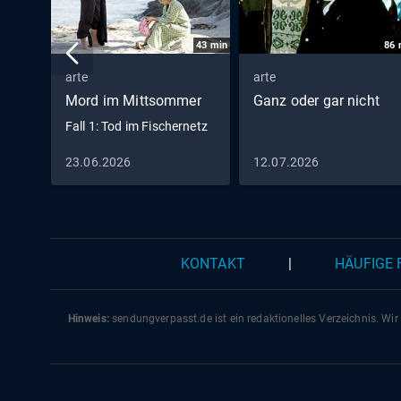
43
min
86
arte
arte
Mord im Mittsommer
Ganz oder gar nicht
Fall 1: Tod im Fischernetz
23.06.2026
12.07.2026
KONTAKT
|
HÄUFIGE
Hinweis:
sendungverpasst.
de
ist ein redaktionelles Verzeichnis. Wir