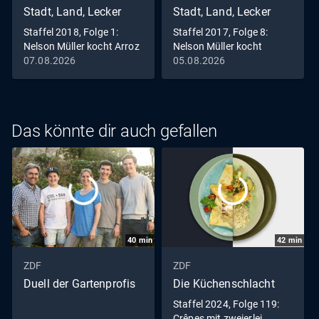
Stadt, Land, Lecker
Stadt, Land, Lecker
Staffel 2018, Folge 1:
Staffel 2017, Folge 8:
Nelson Müller kocht Arroz
Nelson Müller kocht
brut & Frito Mallorquin
Entenkeule
07.08.2026
05.08.2026
Das könnte dir auch gefallen
40
min
42
min
ZDF
ZDF
Duell der Gartenprofis
Die Küchenschlacht
Staffel 2024, Folge 119:
Crêpes mit zweierlei