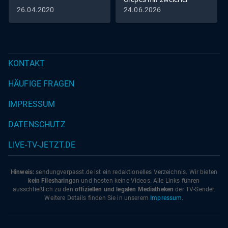
Füllung vs. Zitrus-
26.04.2020
24.06.2026
Pastasotto
KONTAKT
HÄUFIGE FRAGEN
IMPRESSUM
DATENSCHUTZ
LIVE-TV-JETZT.DE
Hinweis:
sendungverpasst.
de
ist ein redaktionelles Verzeichnis. Wir bieten
kein Filesharing
an und hosten keine Videos. Alle Links führen
ausschließlich zu den
offiziellen und legalen Mediatheken
der TV-Sender.
Weitere Details finden Sie in unserem
Impressum
.