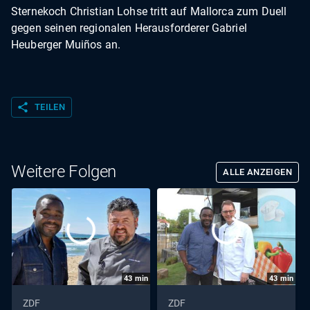
Sternekoch Christian Lohse tritt auf Mallorca zum Duell
gegen seinen regionalen Herausforderer Gabriel
Heuberger Muiños an.
share
TEILEN
Weitere Folgen
ALLE ANZEIGEN
43
min
43
min
ZDF
ZDF