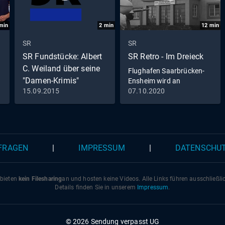
min
2
min
12
min
SR
SR
SR Fundstücke: Albert
SR Retro - Im Dreieck
C. Weiland über seine
Flughafen Saarbrücken-
"Damen-Krimis"
Ensheim wird an
internationales
15.09.2015
07.10.2020
Luftverkehrsnetz
angeschlossen
 FRAGEN
|
IMPRESSUM
|
DATENSCHU
 bieten
kein Filesharing
an und hosten keine Videos. Alle Links führen ausschließl
Details finden Sie in unserem
Impressum
.
© 2026 Sendung verpasst UG