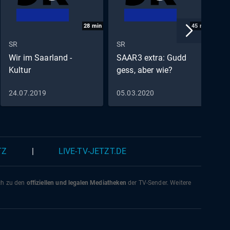
28
min
45
min
SR
SR
S
Wir im Saarland -
SAAR3 extra: Gudd
B
Kultur
gess, aber wie?
t
i
24.07.2019
05.03.2020
1
TZ
|
LIVE-TV-JETZT.DE
ich zu den
offiziellen und legalen Mediatheken
der TV-Sender. Weitere