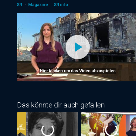
·
·
SR
Magazine
SR info
Hier klicken um das Video abzuspielen
Das könnte dir auch gefallen