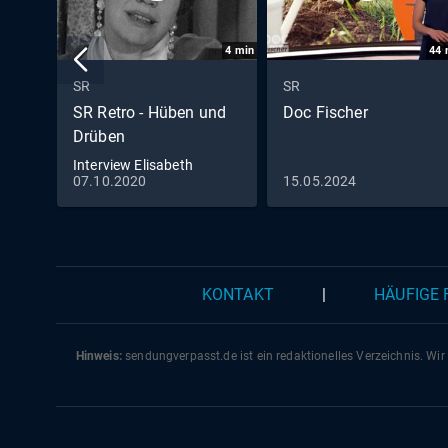
4
min
44
SR
SR
SR Retro - Hüben und
Doc Fischer
Drüben
Interview Elisabeth
07.10.2020
15.05.2024
Flickenschildt
KONTAKT
|
HÄUFIGE
Hinweis:
sendungverpasst.
de
ist ein redaktionelles Verzeichnis. Wir