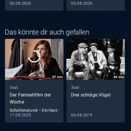
06.08.2026
05.08.2026
Das könnte dir auch gefallen
87
min
84
min
3sat
3sat
Der Fernsehfilm der
Drei schräge Vögel
Woche
Schattengrund – Ein Harz-
17.08.2025
04.08.2019
Thriller