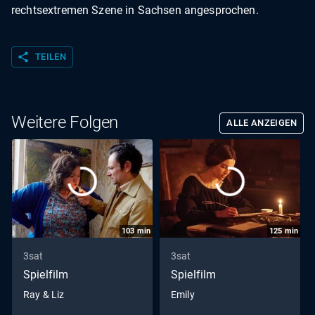
rechtsextremen Szene in Sachsen angesprochen.
share
TEILEN
Weitere Folgen
ALLE ANZEIGEN
103
min
125
min
3sat
3sat
Spielfilm
Spielfilm
Ray & Liz
Emily