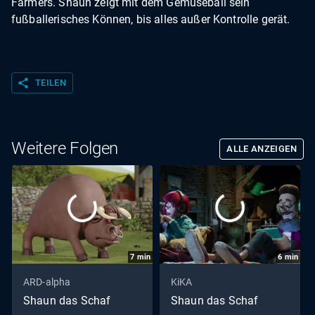
Farmers. Shaun zeigt mit dem Gemüseball sein
fußballerisches Können, bis alles außer Kontrolle gerät.
share
TEILEN
Weitere Folgen
ALLE ANZEIGEN
7
min
6
min
ARD-alpha
KiKA
Shaun das Schaf
Shaun das Schaf