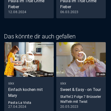
Paula im True Crime
Paula im True Crime
Fieber
Fieber
12.08.2024
06.03.2023
Asche
Familie
Das könnte dir auch gefallen
20
min
25
min
sixx
sixx
Einfach kochen mit
Sweet & Easy - on Tour
Mary
Staffel 2 Folge 7 Brüsseler
Waffeln mit Twist
Pasta La Vista
27.04.2024
20.05.2023