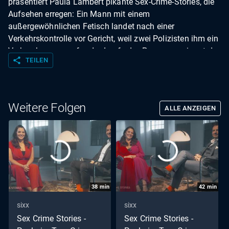
präsentiert Paula Lambert pikante Sex-Crime-Stories, die
Aufsehen erregen: Ein Mann mit einem
außergewöhnlichen Fetisch landet nach einer
Verkehrskontrolle vor Gericht, weil zwei Polizisten ihm ein
Verbrechen vorwerfen. Im Laufe des Prozesses nimmt der
share
TEILEN
Fall jedoch eine ungeahnte Wendung. Außerdem erzählt
Alexander von einem Mandanten, der sich nach einem
Date im Restaurant schweren Anschuldigungen stellen
muss.
Weitere Folgen
ALLE ANZEIGEN
38
min
42
min
sixx
sixx
Sex Crime Stories -
Sex Crime Stories -