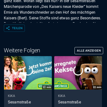
ganz klein. Woran liegt das nur? In der Sesamstraßen
Märchenparodie von „Des Kaisers neue Kleider“ kommt
Ernie als Wunderschneider an den Hof des mächtigen
Kaisers (Bert). Seine Stoffe sind etwas ganz Besonderes.
Der eitle Kaiser bestellt sofort eine neue Garderobe. Als er
share
TEILEN
sie anzieht, erschrickt er, denn er kann seine eigenen
Kleider nicht sehen… Außerdem möchte der Blaue einen
herrlichen Strandtag genießen - aber nicht lange. Denn
plötzlich erscheint Grobi und möchte ihm trotz gleißenden
Weitere Folgen
ALLE ANZEIGEN
Sonnenscheins einen Wintermantel verkaufen.
22
min
22
min
KiKA
KiKA
Sesamstraße
Sesamstraße