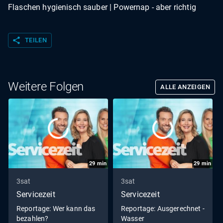
Flaschen hygienisch sauber | Powernap - aber richtig
share
TEILEN
Weitere Folgen
ALLE ANZEIGEN
29
min
29
min
3sat
3sat
Servicezeit
Servicezeit
Reportage: Wer kann das
Reportage: Ausgerechnet -
bezahlen?
Wasser