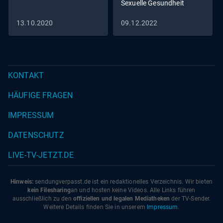
Sexuelle Gesundheit
13.10.2020
09.12.2022
KONTAKT
HÄUFIGE FRAGEN
IMPRESSUM
DATENSCHUTZ
LIVE-TV-JETZT.DE
Hinweis:
sendungverpasst.
de
ist ein redaktionelles Verzeichnis. Wir bieten
kein Filesharing
an und hosten keine Videos. Alle Links führen
ausschließlich zu den
offiziellen und legalen Mediatheken
der TV-Sender.
Weitere Details finden Sie in unserem
Impressum
.