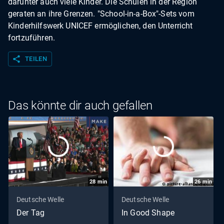
darunter auch viele Kinder. Die Schulen in der Region
geraten an ihre Grenzen. "School-in-a-Box"-Sets vom
Kinderhilfswerk UNICEF ermöglichen, den Unterricht
fortzuführen.
share
TEILEN
Das könnte dir auch gefallen
28
min
26
min
Deutsche Welle
Deutsche Welle
Der Tag
In Good Shape