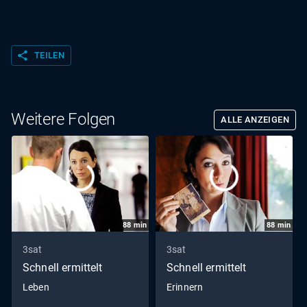
share
TEILEN
Weitere Folgen
ALLE ANZEIGEN
88
min
88
min
3sat
3sat
Schnell ermittelt
Schnell ermittelt
Leben
Erinnern