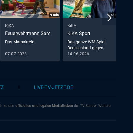
9
min
143
min
KiKA
KiKA
K
Feuerwehrmann Sam
KiKA Sport
D
M
Das Mamakrele
Das ganze WM-Spiel:
Deutschland gegen
D
Curaçao
07.07.2026
14.06.2026
0
0
TZ
|
LIVE-TV-JETZT.DE
ich zu den
offiziellen und legalen Mediatheken
der TV-Sender. Weitere