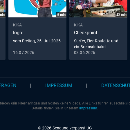
min
8
min
23
min
KiKA
KiKA
logo!
Checkpoint
vom Freitag, 25. Juli 2025
Surfer, Eier-Roulette und
ein Bremsdebakel
16.07.2026
03.06.2026
 FRAGEN
|
IMPRESSUM
|
DATENSCHU
 bieten
kein Filesharing
an und hosten keine Videos. Alle Links führen ausschließl
Details finden Sie in unserem
Impressum
.
© 2026 Sendung verpasst UG