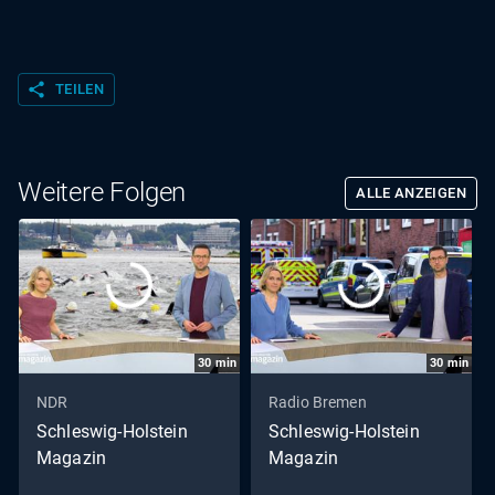
share
TEILEN
Weitere Folgen
ALLE ANZEIGEN
30
min
30
min
NDR
Radio Bremen
Schleswig-Holstein
Schleswig-Holstein
Magazin
Magazin