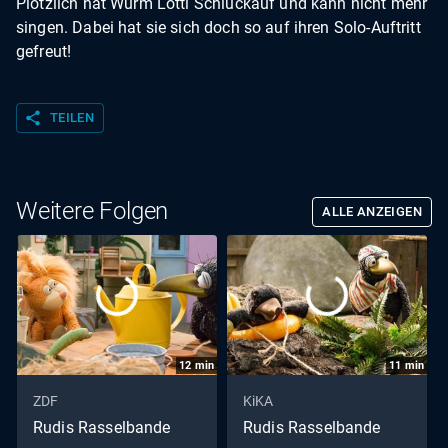
Plötzlich hat Wurm Lotti Schluckauf und kann nicht mehr
singen. Dabei hat sie sich doch so auf ihren Solo-Auftritt
gefreut!
share
TEILEN
Weitere Folgen
ALLE ANZEIGEN
12
min
11
min
ZDF
KiKA
Rudis Rasselbande
Rudis Rasselbande