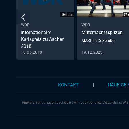
104
min
87
WDR
WDR
Internationaler
Mitternachtsspitzen
Karlspreis zu Aachen
MAXI im Dezember
2018
10.05.2018
19.12.2025
KONTAKT
|
HÄUFIGE
Hinweis:
sendungverpasst.
de
ist ein redaktionelles Verzeichnis. Wir