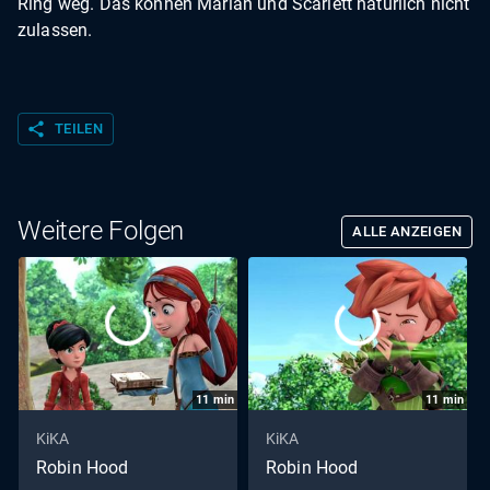
Ring weg. Das können Marian und Scarlett natürlich nicht
zulassen.
share
TEILEN
Weitere Folgen
ALLE ANZEIGEN
11
min
11
min
KiKA
KiKA
Robin Hood
Robin Hood