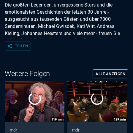
Die größten Legenden, unvergessene Stars und die
emotionalsten Geschichten der letzten 30 Jahre -
ausgesucht aus tausenden Gästen und über 7000
Sendeminuten. Michael Gwisdek, Kati Witt, Andreas
Kieling, Johannes Heesters und viele mehr - freuen Sie
sich auf ein Wiedersehen mit großen Persönlichkeiten von
share
TEILEN
damals und heute. Die "Riverboat-Klassiker" - das sind
überraschende und unvergessene Sternstunden des
Talks.
Weitere Folgen
ALLE ANZEIGEN
119
min
129
min
mdr
mdr