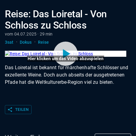
Reise: Das Loiretal - Von
Schloss zu Schloss
vom 04.07.2025 · 29 min
·
·
3sat
Dokus
Reise
Hier klicken um das Video abzuspielen
Das Loiretal ist bekannt für märchenhafte Schlösser und
exzellente Weine. Doch auch abseits der ausgetretenen
Pfade hat die Weltkulturerbe-Region viel zu bieten.
share
TEILEN