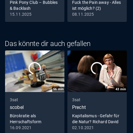
Pink Pony Club – Bubbles
Fuck the Pain away - Alles
& Backlash
ist möglich? (2)
15.11.2025
08.11.2025
Das könnte dir auch gefallen
56
min
43
min
3sat
3sat
scobel
Precht
Bürokratie als
Kapitalismus - Gefahr für
Herrschaftsform
die Natur? Richard David
Precht im Gespräch mit
16.09.2021
02.10.2021