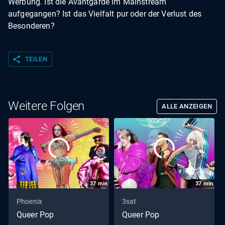
Werbung. Ist die Avantgarde im Mainstream
aufgegangen? Ist das Vielfalt pur oder der Verlust des
Besonderen?
share
TEILEN
Weitere Folgen
ALLE ANZEIGEN
37
min
37
min
Phoenix
3sat
Queer Pop
Queer Pop