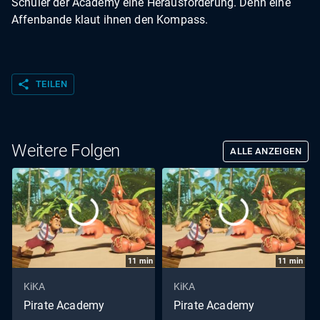
Schüler der Academy eine Herausforderung. Denn eine
Affenbande klaut ihnen den Kompass.
share
TEILEN
Weitere Folgen
ALLE ANZEIGEN
11
min
11
min
KiKA
KiKA
Pirate Academy
Pirate Academy