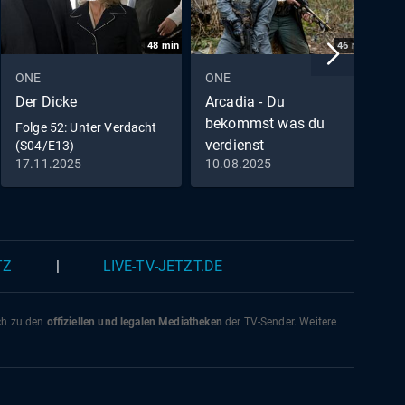
Namen
eter
48
min
46
min
o
on
ONE
ONE
O
dgets
Der Dicke
Arcadia - Du
F
n
bekommst was du
T
Folge 52: Unter Verdacht
verdienst
(S04/E13)
sich
17.11.2025
10.08.2025
0
Folge 1: Arcadia - Du
ntonio
bekommst was du
verdienst
|
TZ
|
LIVE-TV-JETZT.DE
ich zu den
offiziellen und legalen Mediatheken
der TV-Sender. Weitere