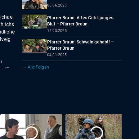
06.06.2026
ichael
Pfarrer Braun: Altes Geld, junges
hlichs
Blut – Pfarrer Braun
15.03.2025
ndliche
lveig
Pfarrer Braun: Schwein gehabt! –
Pfarrer Braun
04.01.2025
u
→ Alle Folgen
n für
z
hen
rcher)
ber
gland
 der
erhält