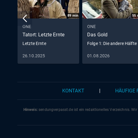
89
min
55
ONE
ONE
Tatort: Letzte Ernte
Das Gold
Letzte Ernte
Folge 1: Die andere Hälfte
26.10.2025
01.08.2026
KONTAKT
|
HÄUFIGE
Hinweis:
sendungverpasst.
de
ist ein redaktionelles Verzeichnis. Wir