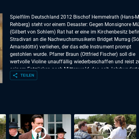
Spielfilm Deutschland 2012 Bischof Hemmelrath (Hans-M
Rehberg) steht vor einem Desaster: Gegen Monsignore Mü
(Gilbert von Sohlern) Rat hat er eine im Kirchenbesitz befi
Stradivari an die Nachwuchsmusikerin Bridget Murrag (Só
Arnarsdóttir) verliehen, der das edle Instrument prompt
gestohlen wurde. Pfarrer Braun (Ottfried Fischer) soll die
wertvolle Violine unauffällig wiederbeschaffen und reist z
seinem Entzücken nach Mittenwald, das seit Jahrhunderte
share
TEILEN
seine Geigenbauer berühmt ist. Auch Bridgets Mann Fran
Trenkwalder (Felix Hellmann) gehört dieser traditionsreic
Zunft an und hofft, dass sein kleiner Sohn Maxl (Mikka Fo
einmal in seine Fußstapfen treten wird. Danach sieht es a
nicht aus, denn Bridget will das verlockende Angebot der
Londoner Symphoniker annehmen und mit Maxl nach En
übersiedeln. Dazu kommt es nicht mehr, denn die
Violinenvirtuosin wird erwürgt, mit einer Harfensaite - Von
kostbaren Geige fehlt nach wie vor jede Spur. Verstärkung 