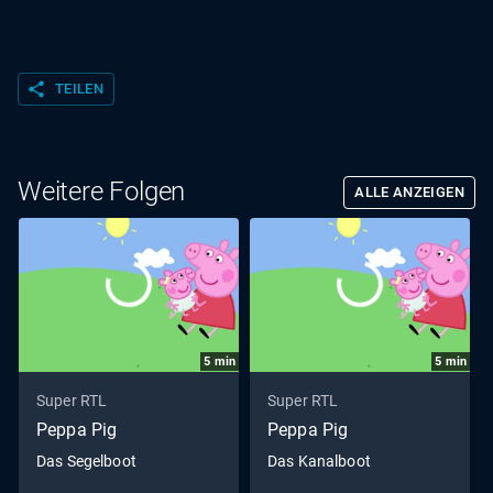
share
TEILEN
Weitere Folgen
ALLE ANZEIGEN
5
min
5
min
Super RTL
Super RTL
Peppa Pig
Peppa Pig
Das Segelboot
Das Kanalboot