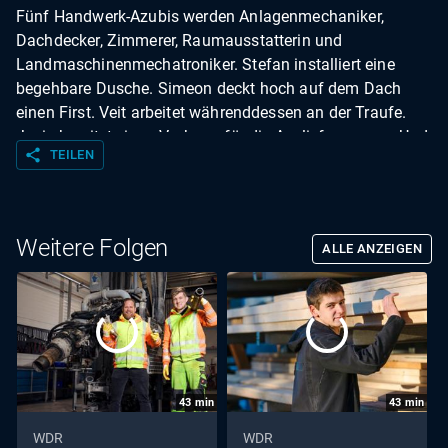
Fünf Handwerk-Azubis werden Anlagenmechaniker,
Dachdecker, Zimmerer, Raumausstatterin und
Landmaschinenmechatroniker. Stefan installiert eine
begehbare Dusche. Simeon deckt hoch auf dem Dach
einen First. Veit arbeitet währenddessen an der Traufe.
Josie bereitet einen Vorhang für die Auslieferung vor. Und
share
TEILEN
Jannis repariert einen streikenden Mähdrescher.
Weitere Folgen
ALLE ANZEIGEN
43
min
43
min
WDR
WDR