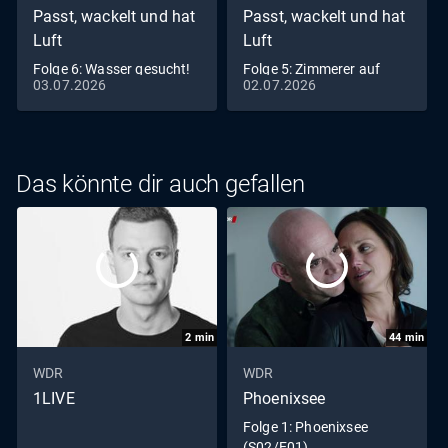
Passt, wackelt und hat
Passt, wackelt und hat
Luft
Luft
Folge 6: Wasser gesucht!
Folge 5: Zimmerer auf
03.07.2026
02.07.2026
Azubi Tino wird
Hawaii? Veit träumt vom
Brunnenbauer
Auswandern
Das könnte dir auch gefallen
2
min
44
min
WDR
WDR
1LIVE
Phoenixsee
Folge 1: Phoenixsee
(S02/E01)