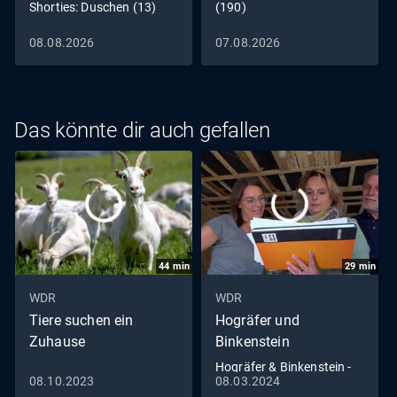
Shorties: Duschen (13)
(190)
08.08.2026
07.08.2026
Das könnte dir auch gefallen
44
min
29
min
WDR
WDR
Tiere suchen ein
Hogräfer und
Zuhause
Binkenstein
Hogräfer & Binkenstein -
08.10.2023
08.03.2024
Chaos-Umbau im