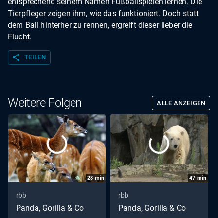
entsprechend seinem Namen Fußballspielen lernen. Die
Tierpfleger zeigen ihm, wie das funktioniert. Doch statt
dem Ball hinterher zu rennen, ergreift dieser lieber die
Flucht.
share
TEILEN
Weitere Folgen
ALLE ANZEIGEN
28
min
47
min
rbb
rbb
Panda, Gorilla & Co
Panda, Gorilla & Co