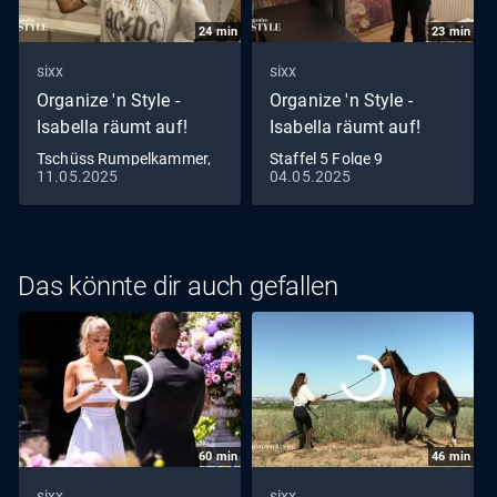
24
min
23
min
sixx
sixx
Organize 'n Style -
Organize 'n Style -
Isabella räumt auf!
Isabella räumt auf!
Tschüss Rumpelkammer,
Staffel 5 Folge 9
11.05.2025
04.05.2025
hallo Speisekammer
Herausgeputzt im Altbau
Das könnte dir auch gefallen
60
min
46
min
sixx
sixx