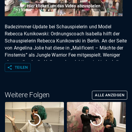
Hier klicken um das Video abzuspielen
Badezimmer-Update bei Schauspielerin und Model
Rebecca Kunikowski: Ordnungscoach Isabella hilft der
Schauspielerin Rebecca Kunikowski in Berlin. An der Seite
von Angelina Jolie hat diese in „Malificent – Mächte der
Finsternis“ als Jungle Warrior Fee mitgespielt. Weniger
glamourös als die Hollywoodproduktion sind jedoch ihre
share
TEILEN
beiden Badezimmer. Viel zu klein, schiefe Wände und
kaum Stellplätze für Möbel. Das wird eine
Herausforderung für die Expertin. Doch am Ende wird aus
dem Mini-Badezimmer eine Wohlfühl-Oase, die auch die
Weitere Folgen
ALLE ANZEIGEN
Promi-Freunde begeistert.