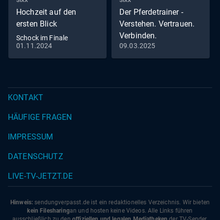
Hochzeit auf den
Der Pferdetrainer -
ersten Blick
Verstehen. Vertrauen.
Verbinden.
Schock im Finale
01.11.2024
09.03.2025
Unter der spanischen
Sonne: Raphael Dysli
meistert neue Aufgaben
KONTAKT
HÄUFIGE FRAGEN
IMPRESSUM
DATENSCHUTZ
LIVE-TV-JETZT.DE
Hinweis:
sendungverpasst.
de
ist ein redaktionelles Verzeichnis. Wir bieten
kein Filesharing
an und hosten keine Videos. Alle Links führen
ausschließlich zu den
offiziellen und legalen Mediatheken
der TV-Sender.