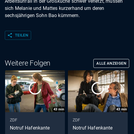
Arbeitsunfall in der Großküche schwer verletzt, müssen
sich Melanie und Mattes kurzerhand um deren
sechsjährigen Sohn Bao kümmern.
share
TEILEN
Weitere Folgen
ALLE ANZEIGEN
43
min
43
min
ZDF
ZDF
Notruf Hafenkante
Notruf Hafenkante