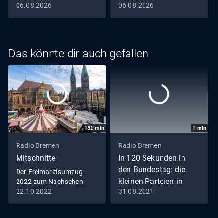
06.08.2026
06.08.2026
Das könnte dir auch gefallen
132
min
1
min
Radio Bremen
Radio Bremen
Mitschnitte
In 120 Sekunden in
den Bundestag: die
Der Freimarktsumzug
kleinen Parteien in
2022 zum Nachsehen
22.10.2022
31.08.2021
Bremen
ÖDP