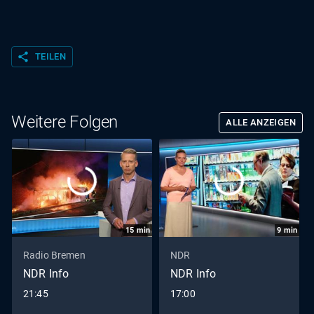
share
TEILEN
Weitere Folgen
ALLE ANZEIGEN
15
min
9
min
Radio Bremen
NDR
NDR Info
NDR Info
21:45
17:00