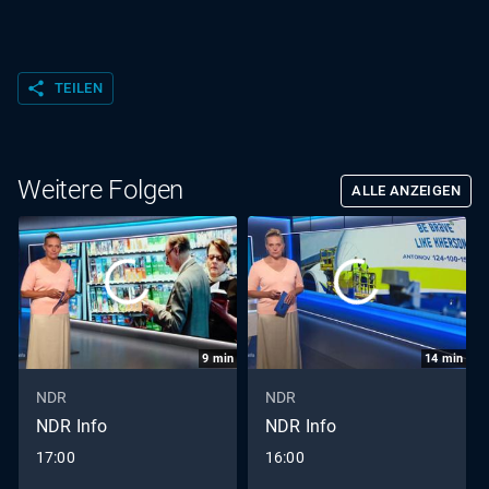
share
TEILEN
Weitere Folgen
ALLE ANZEIGEN
9
min
14
min
NDR
NDR
NDR Info
NDR Info
17:00
16:00