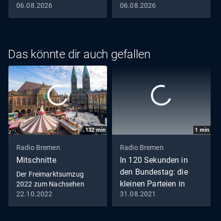
06.08.2026
06.08.2026
Das könnte dir auch gefallen
132
min
1
min
Radio Bremen
Radio Bremen
Mitschnitte
In 120 Sekunden in
den Bundestag: die
Der Freimarktsumzug
kleinen Parteien in
2022 zum Nachsehen
22.10.2022
31.08.2021
Bremen
ÖDP