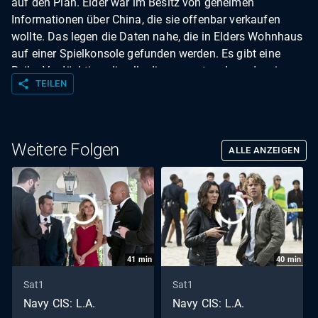
auf den Plan. Elder war im Besitz von geheimen
Informationen über China, die sie offenbar verkaufen
wollte. Das legen die Daten nahe, die in Elders Wohnhaus
auf einer Spielkonsole gefunden werden. Es gibt eine
Reihe Verdächtige, die allerdings samt und sonders in
share
TEILEN
Schießereien mit dem NCIS sterben. Moseley missfällt
das natürlich, und die Zukunft des Teams steht einmal
mehr in den Sternen.
Weitere Folgen
ALLE ANZEIGEN
41
min
40
min
Sat1
Sat1
Navy CIS: L.A.
Navy CIS: L.A.