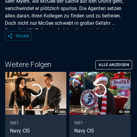
Seth Myers. Als McGee der Sache auf den Grund geht,
verschwindet er plötzlich spurlos. Die Agenten setzen
alles daran, ihren Kollegen zu finden und zu befreien.
Doch nicht nur McGee schwebt in großer Gefahr ...
Derweil stößt Palmer auf einige Ungereimtheiten im
share
TEILEN
Autopsiebericht von Parkers Mutter.
Weitere Folgen
ALLE ANZEIGEN
41
min
42
min
Sat1
Sat1
Navy CIS
Navy CIS