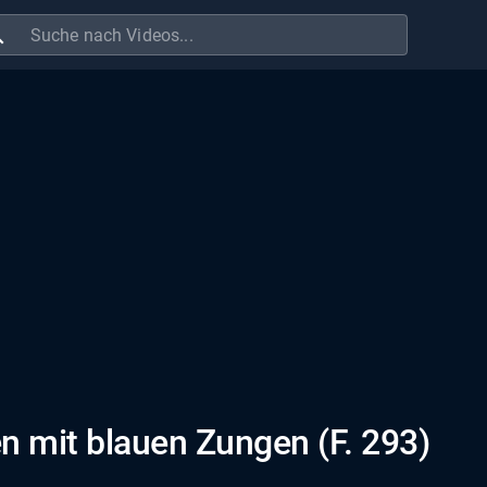
ch
en mit blauen Zungen (F. 293)