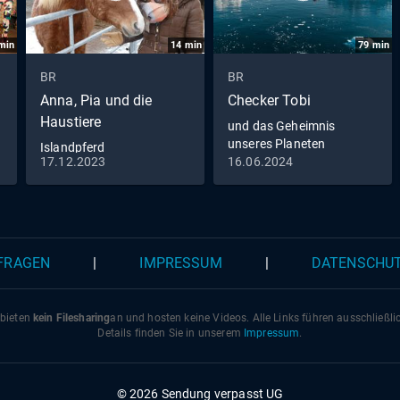
min
14
min
79
min
BR
BR
Anna, Pia und die
Checker Tobi
Haustiere
und das Geheimnis
unseres Planeten
Islandpferd
17.12.2023
16.06.2024
 FRAGEN
|
IMPRESSUM
|
DATENSCHU
 bieten
kein Filesharing
an und hosten keine Videos. Alle Links führen ausschließl
Details finden Sie in unserem
Impressum
.
© 2026 Sendung verpasst UG