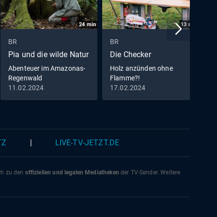
24
min
13
min
BR
BR
B
Pia und die wilde Natur
Die Checker
W
Abenteuer im Amazonas-
Holz anzünden ohne
W
Regenwald
Flamme?!
i
11.02.2024
17.02.2024
0
TZ
|
LIVE-TV-JETZT.DE
ich zu den
offiziellen und legalen Mediatheken
der TV-Sender. Weitere