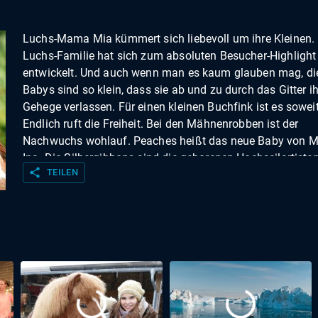
Luchs-Mama Mia kümmert sich liebevoll um ihre Kleinen.
Luchs-Familie hat sich zum absoluten Besucher-Highlight
entwickelt. Und auch wenn man es kaum glauben mag, di
Babys sind so klein, dass sie ab und zu durch das Gitter ih
Gehege verlassen. Für einen kleinen Buchfink ist es soweit
Endlich ruft die Freiheit. Bei den Mähnenrobben ist der
Nachwuchs wohlauf. Peaches heißt das neue Baby von
Ina. Die Silbergibbons sind die geborenen Hochseilartiste
share
TEILEN
den Besuchern bleibt die Luft weg, wenn die Gibbons richt
loslegen. Warum es mit den Bauarbeiten am Elefantenhaus
flott weitergehen wird, ob Giraffen blaue Zungen haben –
und noch viele andere Geschichten aus dem Münchner Ti
Hellabrunn.