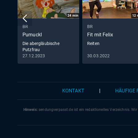
24
min
12
BR
BR
Pumuckl
Fit mit Felix
Die abergläubische
Reiten
Putzfrau
27.12.2023
30.03.2022
KONTAKT
|
HÄUFIGE
Hinweis:
sendungverpasst.
de
ist ein redaktionelles Verzeichnis. Wir