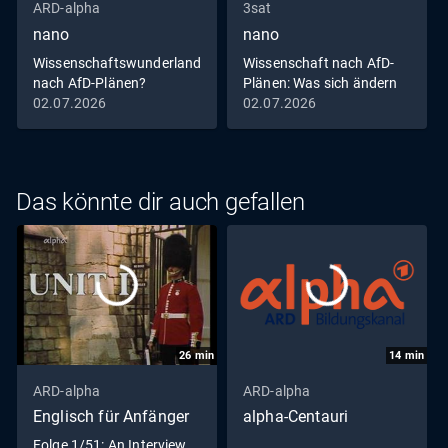
ARD-alpha
3sat
nano
nano
Wissenschaftswunderland
Wissenschaft nach AfD-
nach AfD-Plänen?
Plänen: Was sich ändern
würde | NANO
02.07.2026
02.07.2026
Das könnte dir auch gefallen
26
min
14
min
ARD-alpha
ARD-alpha
Englisch für Anfänger
alpha-Centauri
Folge 1/51: An Interview