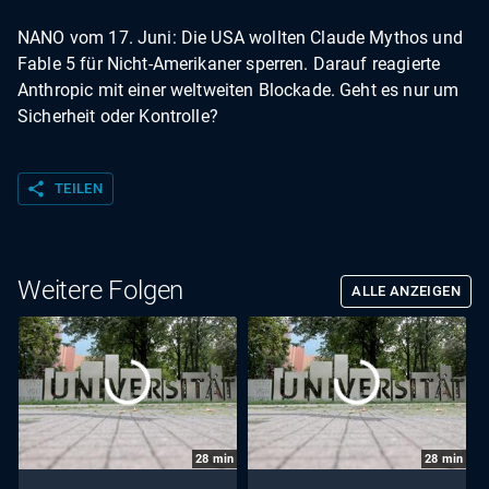
NANO vom 17. Juni: Die USA wollten Claude Mythos und
Fable 5 für Nicht-Amerikaner sperren. Darauf reagierte
Anthropic mit einer weltweiten Blockade. Geht es nur um
Sicherheit oder Kontrolle?
share
TEILEN
Weitere Folgen
ALLE ANZEIGEN
28
min
28
min