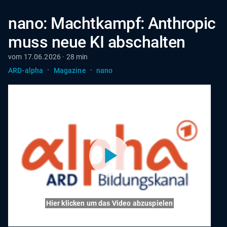
nano: Machtkampf: Anthropic
muss neue KI abschalten
vom 17.06.2026 · 28 min
·
·
ARD-alpha
Magazine
nano
Hier klicken um das Video abzuspielen