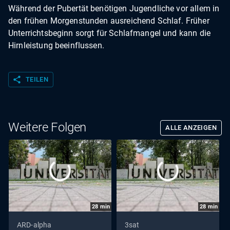
Während der Pubertät benötigen Jugendliche vor allem in
den frühen Morgenstunden ausreichend Schlaf. Früher
Unterrichtsbeginn sorgt für Schlafmangel und kann die
Hirnleistung beeinflussen.
share
TEILEN
Weitere Folgen
ALLE ANZEIGEN
28
min
28
min
ARD-alpha
3sat