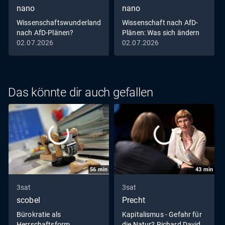
nano
nano
Wissenschaftswunderland
Wissenschaft nach AfD-
nach AfD-Plänen?
Plänen: Was sich ändern
würde | NANO
02.07.2026
02.07.2026
Das könnte dir auch gefallen
56
min
43
min
3sat
3sat
scobel
Precht
Bürokratie als
Kapitalismus - Gefahr für
Herrschaftsform
die Natur? Richard David