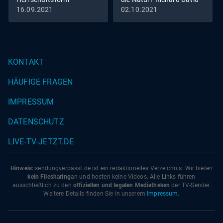
Precht im Gespräch mit
16.09.2021
02.10.2021
Eva von Redecker,
KONTAKT
HÄUFIGE FRAGEN
IMPRESSUM
DATENSCHUTZ
LIVE-TV-JETZT.DE
Hinweis:
sendungverpasst.
de
ist ein redaktionelles Verzeichnis. Wir bieten
kein Filesharing
an und hosten keine Videos. Alle Links führen
ausschließlich zu den
offiziellen und legalen Mediatheken
der TV-Sender.
Weitere Details finden Sie in unserem
Impressum
.