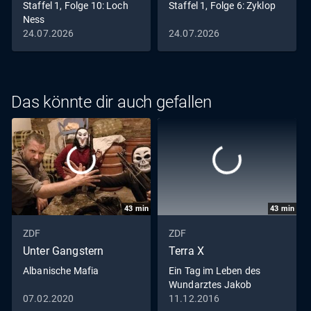
Staffel 1, Folge 10: Loch
Staffel 1, Folge 6: Zyklop
Ness
24.07.2026
24.07.2026
Das könnte dir auch gefallen
43
min
43
min
ZDF
ZDF
Unter Gangstern
Terra X
Albanische Mafia
Ein Tag im Leben des
Wundarztes Jakob
Althaus im Jahr 1454
07.02.2020
11.12.2016