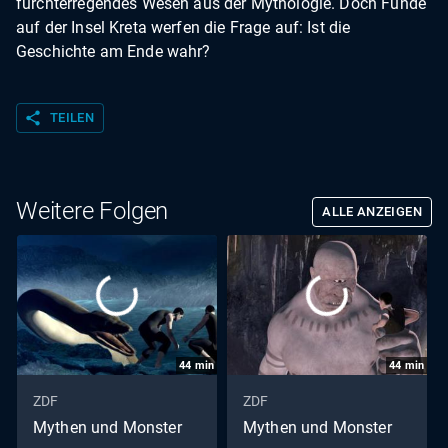
furchterregendes Wesen aus der Mythologie. Doch Funde
auf der Insel Kreta werfen die Frage auf: Ist die
Geschichte am Ende wahr?
share
TEILEN
Weitere Folgen
ALLE ANZEIGEN
44
min
44
min
ZDF
ZDF
Mythen und Monster
Mythen und Monster