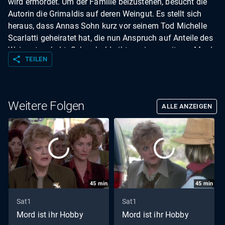
wird ermordet. Um der Familie beizustehen, besucht die
Autorin die Grimaldis auf deren Weingut. Es stellt sich
heraus, dass Annas Sohn kurz vor seinem Tod Michelle
Scarlatti geheiratet hat, die nun Anspruch auf Anteile des
Weinguts erhebt. Schon bald gibt es einen weiteren Mord.
share
TEILEN
Der Verdacht fällt auf Annas Stiefsohn Pete, doch Jessica
verfolgt eine andere Spur ...
Weitere Folgen
ALLE ANZEIGEN
45
min
45
min
Sat1
Sat1
Mord ist ihr Hobby
Mord ist ihr Hobby