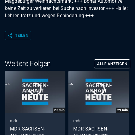
Magdeburger Weihnachtsmarkt +++ Bohai Automotive:
keine Zeit zu verlieren bei Suche nach Investor +++ Halle:
Lehren trotz und wegen Behinderung +++
share
TEILEN
Weitere Folgen
ALLE ANZEIGEN
29
min
29
min
mdr
mdr
MDR SACHSEN-
MDR SACHSEN-