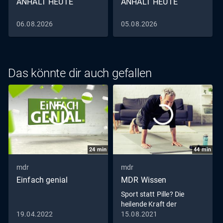
ANHALT HEUTE
ANHALT HEUTE
06.08.2026
05.08.2026
Das könnte dir auch gefallen
24
min
44
min
mdr
mdr
Einfach genial
MDR Wissen
Sport statt Pille? Die
heilende Kraft der
Bewegung
19.04.2022
15.08.2021