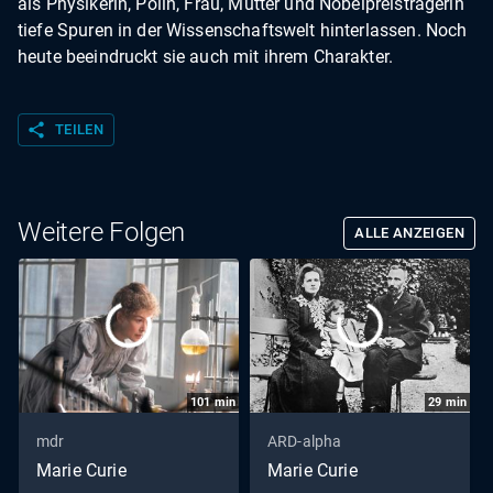
als Physikerin, Polin, Frau, Mutter und Nobelpreisträgerin
tiefe Spuren in der Wissenschaftswelt hinterlassen. Noch
heute beeindruckt sie auch mit ihrem Charakter.
share
TEILEN
Weitere Folgen
ALLE ANZEIGEN
101
min
29
min
mdr
ARD-alpha
Marie Curie
Marie Curie