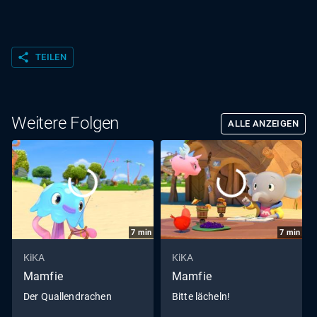
share
TEILEN
Weitere Folgen
ALLE ANZEIGEN
7
min
7
min
KiKA
KiKA
Mamfie
Mamfie
Der Quallendrachen
Bitte lächeln!