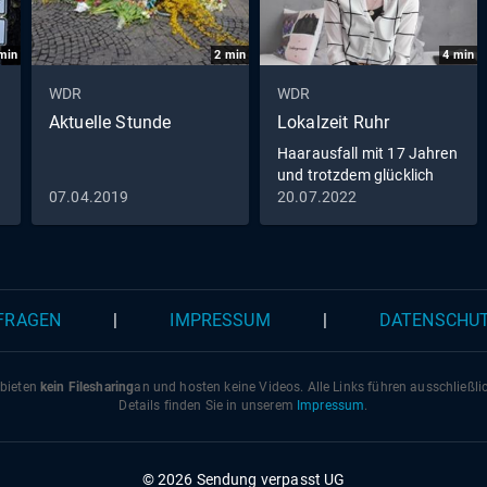
min
2
min
4
min
WDR
WDR
Aktuelle Stunde
Lokalzeit Ruhr
Haarausfall mit 17 Jahren
und trotzdem glücklich
07.04.2019
20.07.2022
 FRAGEN
|
IMPRESSUM
|
DATENSCHU
 bieten
kein Filesharing
an und hosten keine Videos. Alle Links führen ausschließl
Details finden Sie in unserem
Impressum
.
© 2026 Sendung verpasst UG