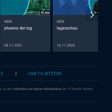
43
min
15
min
WDR
WDR
W
phoenix der tag
tagesschau
p
P
D
S
08.11.2021
16.11.2022
0
TZ
|
LIVE-TV-JETZT.DE
ich zu den
offiziellen und legalen Mediatheken
der TV-Sender. Weitere