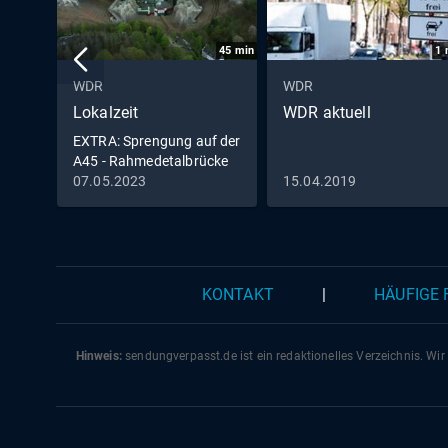
45
min
1
WDR
WDR
Lokalzeit
WDR aktuell
EXTRA: Sprengung auf der
A45 - Rahmedetalbrücke
in Lüdenscheid fällt
07.05.2023
15.04.2019
KONTAKT
|
HÄUFIGE
Hinweis:
sendungverpasst.
de
ist ein redaktionelles Verzeichnis. Wir