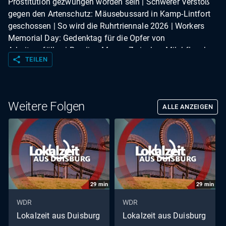
Prostitution gezwungen worden sein | Schwerer Verstoß
gegen den Artenschutz: Mäusebussard in Kamp-Lintfort
geschossen | So wird die Ruhrtriennale 2026 | Workers
Memorial Day: Gedenktag für die Opfer von
Arbeitsunfällen | Reading Moms: Zwischen Milchflasche
share
TEILEN
und Mitternachtslektüre | Auf dem Weg zur Rekord-
Saison: Tore am laufenden Band beim FSV Duisburg |
Gartenzeit mit Rüdiger Ramme | Wetter
Weitere Folgen
ALLE ANZEIGEN
29
min
29
min
WDR
WDR
Lokalzeit aus Duisburg
Lokalzeit aus Duisburg