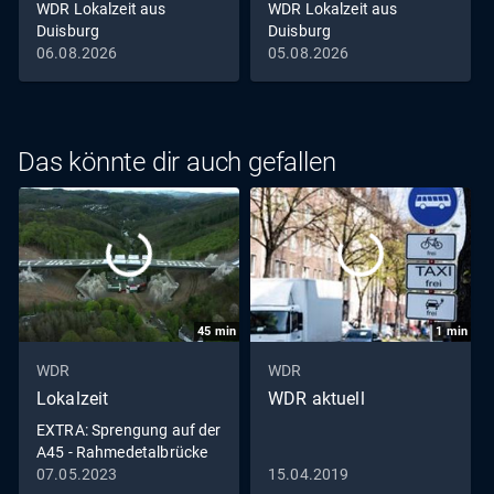
WDR Lokalzeit aus
WDR Lokalzeit aus
Duisburg
Duisburg
06.08.2026
05.08.2026
Das könnte dir auch gefallen
45
min
1
min
WDR
WDR
Lokalzeit
WDR aktuell
EXTRA: Sprengung auf der
A45 - Rahmedetalbrücke
in Lüdenscheid fällt
07.05.2023
15.04.2019