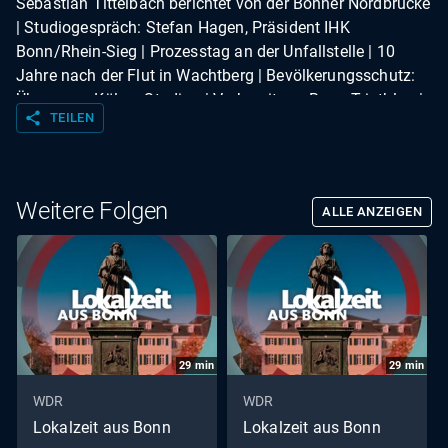
Sebastian Tittelbach berichtet von der Bonner Nordbrücke
| Studiogespräch: Stefan Hagen, Präsident IHK
Bonn/Rhein-Sieg | Prozesstag an der Unfallstelle | 10
Jahre nach der Flut in Wachtberg | Bevölkerungsschutz:
Übung am Kölner Stadion | Vorbereitung Bonn Triathlon |
share
TEILEN
Studiogespräch: Arne Wenzel, Mitorganisator Bonn
Triathlon | Ab ins Wochenende | Wetter
Weitere Folgen
ALLE ANZEIGEN
29
min
29
min
WDR
WDR
Lokalzeit aus Bonn
Lokalzeit aus Bonn