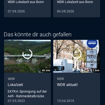
WDR Lokalzeit aus Bonn
WDR Lokalzeit aus Bonn
07.08.2026
06.08.2026
Das könnte dir auch gefallen
45
min
1
min
WDR
WDR
Lokalzeit
WDR aktuell
EXTRA: Sprengung auf der
A45 - Rahmedetalbrücke
in Lüdenscheid fällt
07.05.2023
15.04.2019