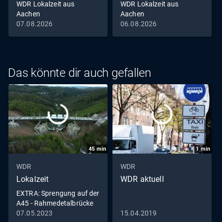
WDR Lokalzeit aus
WDR Lokalzeit aus
Aachen
Aachen
07.08.2026
06.08.2026
Das könnte dir auch gefallen
45
min
1
min
WDR
WDR
Lokalzeit
WDR aktuell
EXTRA: Sprengung auf der
A45 - Rahmedetalbrücke
in Lüdenscheid fällt
07.05.2023
15.04.2019