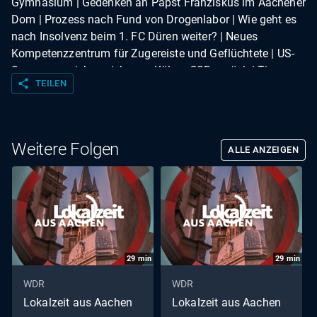
Gymnasium | Gedenken an Papst Franziskus im Aachener
Dom | Prozess nach Fund von Drogenlabor | Wie geht es
nach Insolvenz beim 1. FC Düren weiter? | Neues
Kompetenzzentrum für Zugereiste und Geflüchtete | US-
Sponsoren ziehen sich vom Kölner CSD zurück | Tipps
share
TEILEN
und Termine KW 18 | Das Rennen: Duathlon WM in
Alsdorf | Wetter
Weitere Folgen
ALLE ANZEIGEN
29
min
29
min
WDR
WDR
Lokalzeit aus Aachen
Lokalzeit aus Aachen